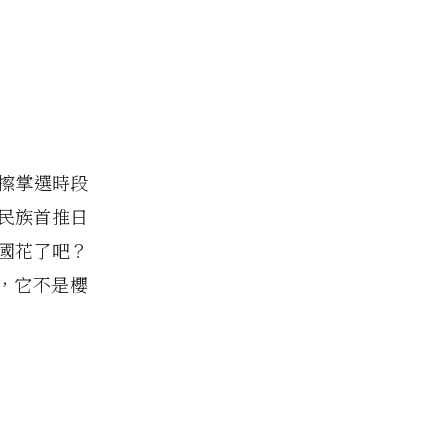
拳擦掌選時段
民族首推日
國花了吧？
花，它不是櫻