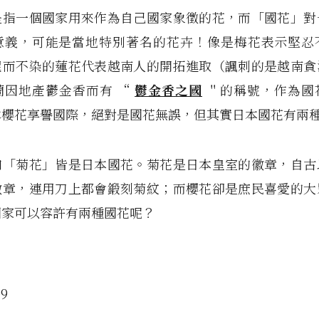
是指一個國家用來作為自己國家象徵的花，而「國花」對
意義，可能是當地特別著名的花卉！像是梅花表示堅忍
泥而不染的蓮花代表越南人的開拓進取（諷刺的是越南貪
蘭因地產鬱金香而有 “
鬱金香之國
＂的稱號，作為國
本櫻花享譽國際，絕對是國花無誤，但其實日本國花有兩
和「菊花」皆是日本國花。菊花是日本皇室的徽章，自古
徽章，連用刀上都會鍛刻菊紋；而櫻花卻是庶民喜愛的大
國家可以容許有兩種國花呢？