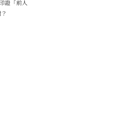
印證「前人
樹？