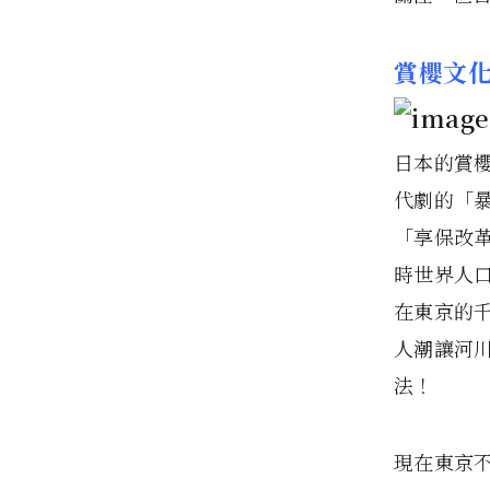
賞櫻文
日本的賞
代劇的「
「享保改
時世界人
在東京的
人潮讓河
法！
現在東京