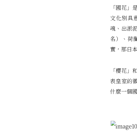
「國花」
文化別具
魂、出淤
名）、荷
實，那日
「櫻花」
表皇室的
什麼一個