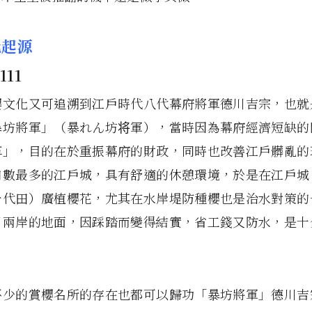
化起源
櫻文化又可追溯到江戶時代八代幕府將軍德川吉宗，也就
暴坊將軍」（暴れん坊将軍），當時因為幕府經濟短缺的
革」，目的在於重振幕府的財政，同時也改善江戶髒亂的
口數最多的江戶城，具有舒適的休憩環境，於是在江戶城
千代田）廣植櫻花，尤其在水岸堤防種櫻也是治水對策的
川兩岸的地面，因踩踏而變得結實，省工錢又防水，是十
不少的賞櫻名所的存在也都可以歸功「暴坊將軍」德川吉