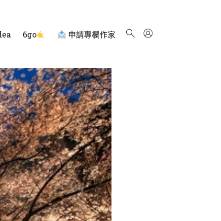
dea
6go
申請專欄作家