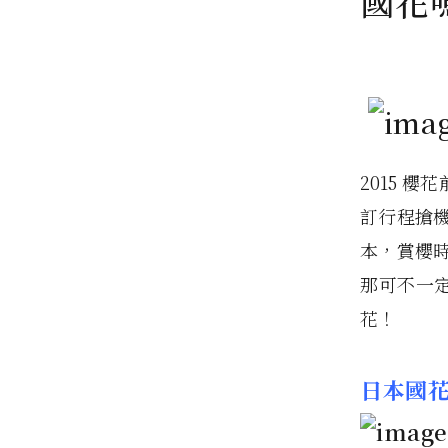
國花
2015 
訂行程搶
本，賞櫻
那可不一定
花！
日本國