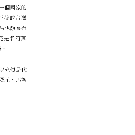
一個國家的
不拔的台灣
污也頗為有
花是名符其
種。
以來便是代
眾花，那為