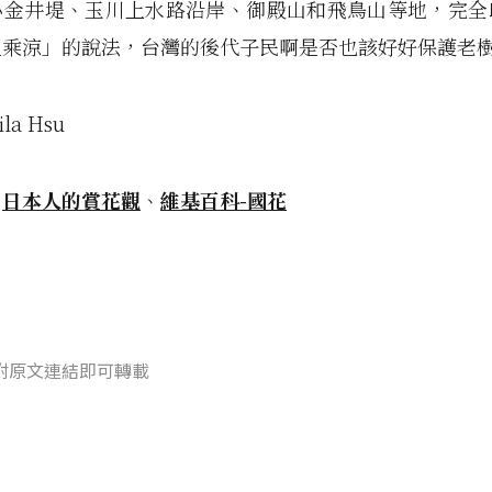
小金井堤、玉川上水路沿岸、御殿山和飛鳥山等地，完全
人乘涼」的說法，台灣的後代子民啊是否也該好好保護老
ila Hsu
：
日本人的賞花觀
、
維基百科-國花
附原文連結即可轉載