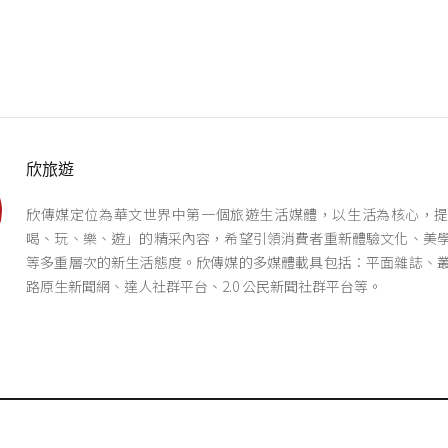
欣旅遊
欣傳媒定位為華文世界中第一個旅遊生活媒體，以生活為核心，
喝、玩、樂、遊」的精采內容，希望引領消費者重新體驗文化、美
等多重層次的新生活態度。欣傳媒的多媒體載具包括：平面雜誌、
路原生新聞網、達人社群平台、2.0 公民新聞社群平台等。