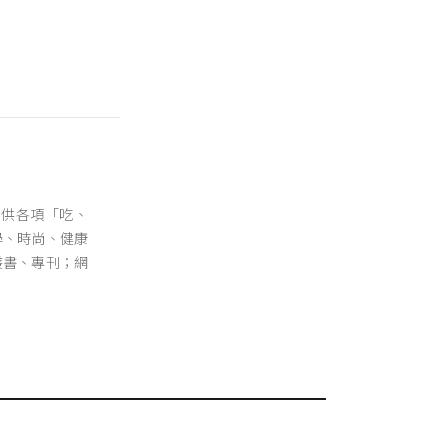
提供各項「吃、
學、時尚、健康
叢書、專刊；網