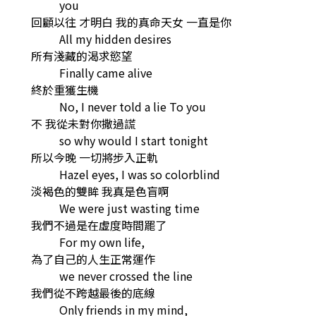
you
回顧以往 才明白 我的真命天女 一直是你
All my hidden desires
所有淺藏的渴求慾望
Finally came alive
終於重獲生機
No, I never told a lie To you
不 我從未對你撒過謊
so why would I start tonight
所以今晚 一切將步入正軌
Hazel eyes, I was so colorblind
淡褐色的雙眸 我真是色盲啊
We were just wasting time
我們不過是在虛度時間罷了
For my own life,
為了自己的人生正常運作
we never crossed the line
我們從不跨越最後的底線
Only friends in my mind,