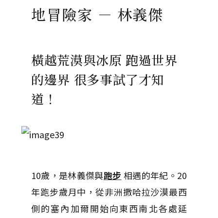
地冒險家 － 林義傑
橫越荒漠與冰原 跑過世界
的邊界 很多事試了才知
道！
10歲，是林義傑與
跑步
相遇的年紀。20
年跑步歲月中，從非洲撒哈拉沙漠最西
側的塞內加爾開始向東西南北各處延