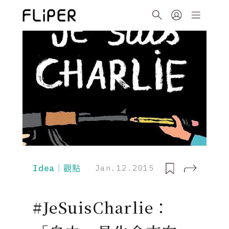
Idea｜觀點
Jan.12.2015
#JeSuisCharlie：