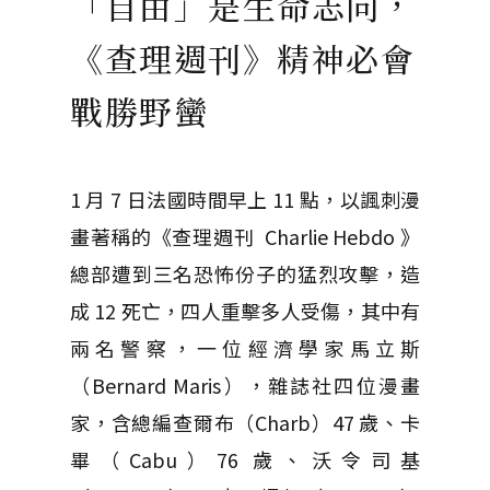
「自由」是生命志向，
《查理週刊》精神必會
戰勝野蠻
1 月 7 日法國時間早上 11 點，以諷刺漫
畫著稱的《查理週刊 Charlie Hebdo 》
總部遭到三名恐怖份子的猛烈攻擊，造
成 12 死亡，四人重擊多人受傷，其中有
兩名警察，一位經濟學家馬立斯
（Bernard Maris），雜誌社四位漫畫
家，含總編查爾布（Charb）47 歲、卡
畢（Cabu）76 歲、沃令司基