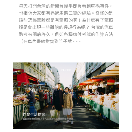
每天打開台灣的新聞台幾乎都會看到車禍事件，
也相信大家都有遇過馬路三寶的經驗。奇怪的是
這些恐怖駕駛都是有駕照的啊！為什麼有了駕照
還是會出現一些離譜的違規行為呢？ 台灣的汽車
路考被詬病許久，例如各種應付考試的作弊方法
（在車內畫線對齊到竿子就 ……