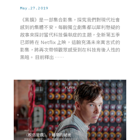
May.27.2019
《黑鏡》是一部集合影集，探究我們對現代社會
感到的集體不安，每齣獨立劇集都以犀利懸疑的
故事來探討當代科技偏執症的主題，全新第五季
已即將在 Netflix 上映，這齣充滿未來寓言式的
影集，將再次帶領觀眾感受到在科技背後人性的
黑暗。 目前釋出 ……