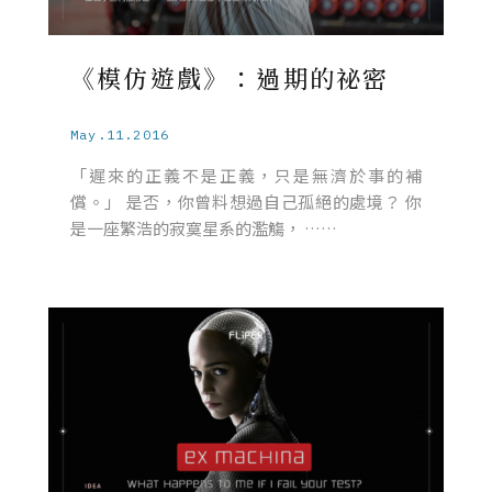
《模仿遊戲》：過期的祕密
May.11.2016
「遲來的正義不是正義，只是無濟於事的補
償。」 是否，你曾料想過自己孤絕的處境？ 你
是一座繁浩的寂寞星系的濫觴， ……