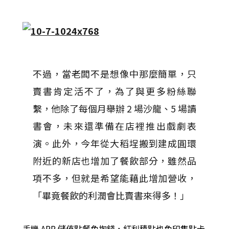
不過，當老闆不是想像中那麼簡單，只
賣書肯定活不了，為了與更多粉絲聯
繫，他除了每個月舉辦 2 場沙龍、5 場讀
書會，未來還準備在店裡推出戲劇表
演。此外，今年從大稻埕搬到建成圓環
附近的新店也增加了餐飲部分，雖然品
項不多，但就是希望能藉此增加營收，
「畢竟餐飲的利潤會比賣書來得多！」
手機 APP 儲值點餐免掏錢，紅利積點也免印集點卡