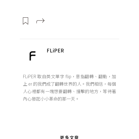
FLiPER
FLiPER 取自英文單字 flip，意指翻轉、翻動，加
上 er 的我們成了翻轉世界的人。我們相信，每個
人心裡都有一塊想要翻轉、撞擊的地方，等待著
內心發起小小革命的那一天。
更多文章