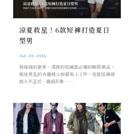
涼夏救星！6款短褲打造夏日
型男
Jun.03.2016
熱辣辣的夏季，清爽的短褲是必備的解熱單品，
相信男生的衣櫃裡少說都有 1-2 件，但是短褲總
給人不正式、邋遢形象 ……