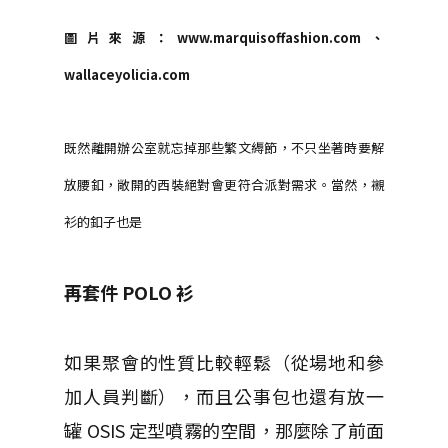
圖片來源：www.marquisoffashion.com、
wallaceyolicia.com
既然離開辦公室就忘掉那些繁文縟節，不只坐著時要解
放腰釦，敞開的西裝絕對會更符合派對需求。當然，襯
衫的釦子也是
再套件 POLO 衫
如果聚會的性質比較輕鬆（從場地和參
加人員判斷），而且公事包也還有放一
罐 OSIS 定型噴霧的空間，那麼除了前面