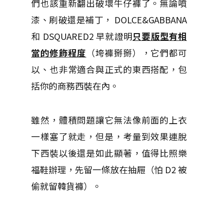
們也該重新翻出破壞牛仔褲了。無論噴
漆、刷破還是補丁， DOLCE&GABBANA
和 DSQUARED2 早就證明
只要版型有相
當的修飾程度
（垮褲掰掰），它們都可
以、也非常適合與正式的東西搭配，包
括你的商務西裝在內。
雖然，體積問題讓它無法像前面的上衣
一樣塞了就走，但是，考量到效果連脫
下西裝以後還是如此顯著，值得比照樂
福鞋辦理，先留一條放在抽屜（怕 D2 被
偷就留韓貨褲）。