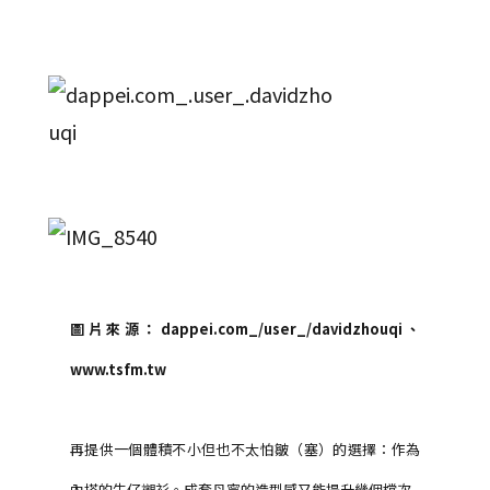
圖片來源：dappei.com_/user_/davidzhouqi、
www.tsfm.tw
再提供一個體積不小但也不太怕皺（塞）的選擇：作為
內搭的牛仔襯衫。成套丹寧的造型感又能提升幾個檔次