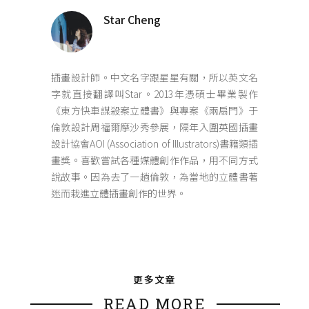
Star Cheng
插畫設計師。中文名字跟星星有關，所以英文名
字就直接翻譯叫Star。2013年憑碩士畢業製作
《東方快車謀殺案立體書》與專案《兩扇門》于
倫敦設計周福爾摩沙秀參展，隔年入圍英國插畫
設計協會AOI (Association of Illustrators)書籍類插
畫獎。喜歡嘗試各種媒體創作作品，用不同方式
說故事。因為去了一趟倫敦，為當地的立體書著
迷而栽進立體插畫創作的世界。
更多文章
READ MORE