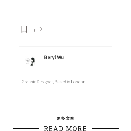
Beryl Wu
Graphic Designer, Based in London
更多文章
READ MORE