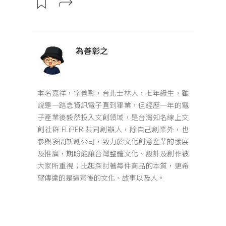
為善彰之
本名嘉祥，字善彰，台北士林人，七年級生，雖
說是一路念資訊電子直到畢業，但經歷一年的電
子產業後毅然投入文創領域，是台灣知名線上文
創社群 FLiPER 共同創辦人，除自己創業外，也
參與多間新創公司，致力於文化創意產業的發展
及推廣，期盼能讓台灣整體文化、設計及創作被
大家所重視；比起探討著每件商品的本質，更希
望傳達的是這背後的文化、故事以及人。