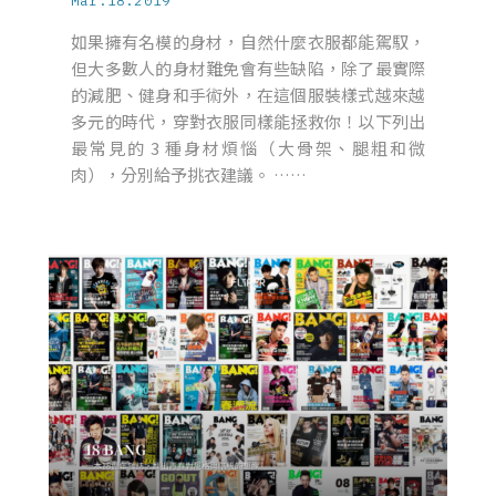
Mar.18.2019
如果擁有名模的身材，自然什麼衣服都能駕馭，
但大多數人的身材難免會有些缺陷，除了最實際
的減肥、健身和手術外，在這個服裝樣式越來越
多元的時代，穿對衣服同樣能拯救你！以下列出
最常見的 3 種身材煩惱（大骨架、腿粗和微
肉），分別給予挑衣建議。 ……