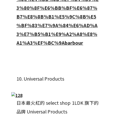
3%80%8F%E6%BB%BF%E6%87%
B7%E8%8B%B1%E5%9C%8B%E5
%BF%83%E7%9A%84%E6%AD%A
3%E7%B5%B1%E9%A2%A8%E8%
A1%A3%EF%BC%9Abarbour
10. Universal Products
日本最火紅的 select shop 1LDK 旗下的
品牌 Universal Products