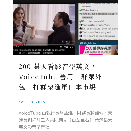
200 萬人看影音學英文，
VoiceTube 善用「群眾外
包」打群架進軍日本市場
Nov.08.2016
VoiceTube 由執行長詹益維、財務長賴馥蓉、營
運長謝祥凡三人共同創立（由左至右） 台灣最大
英文影音學習社 ……