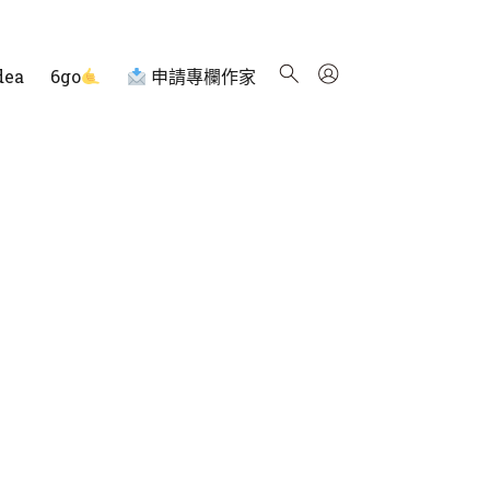
dea
6go
申請專欄作家