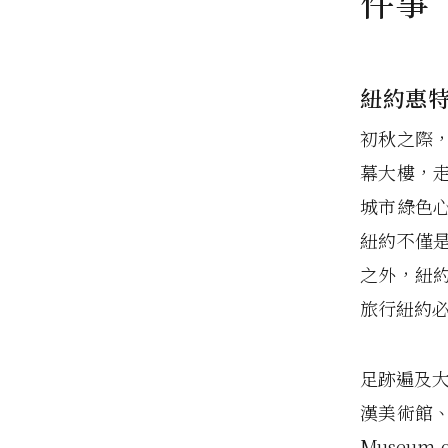
件事
紐約惠特
初秋之際
幕大樓，
城市綠色
紐約不僅
之外，紐
旅行紐約
足跡遍及大
漢美術館、
Museum