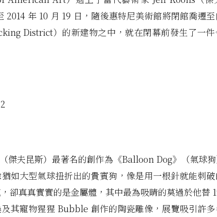
 2014 年 10 月 19 日，隨後惠特尼美術館將閉館喬
acking District）的新建物之中，就在閉幕前發生了
oons（傑夫昆斯）最著名的創作為《Balloon Dog》（氣
除猶如大型氣球扭折出的貴賓狗，像是用一根針就能刺破
，卻真真實實的是金屬體，其中最為吸睛的莫過於他替 19
及其寵物猩猩 Bubble 創作的陶瓷雕像，展覽吸引許