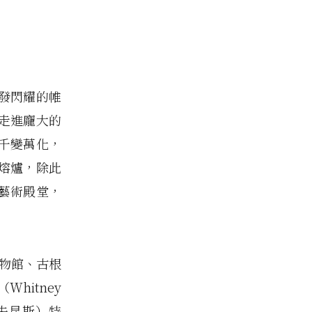
發閃耀的帷
走進龐大的
千變萬化，
熔爐，除此
藝術殿堂，
博物館、古根
hitney
（傑夫昆斯）特