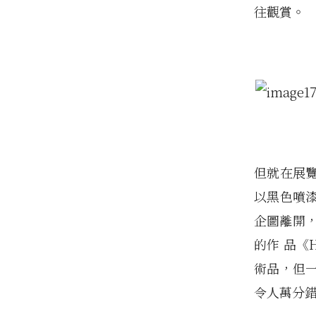
往觀賞。
但就在展
以黑色噴
企圖離開，
的作 品《
術品，但一
令人萬分