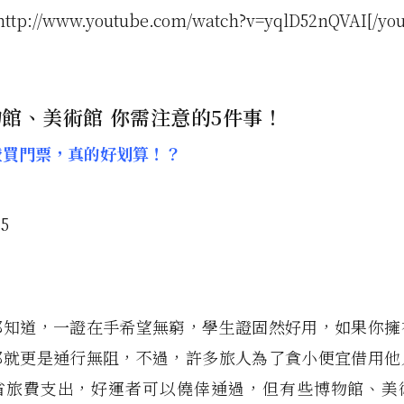
http://www.youtube.com/watch?v=yqlD52nQVAI[/you
館、美術館 你需注意的5件事！
生證買門票，真的好划算！？
都知道，一證在手希望無窮，學生證固然好用，如果你擁
那就更是通行無阻，不過，許多旅人為了貪小便宜借用他
省旅費支出，好運者可以僥倖通過，但有些博物館、美