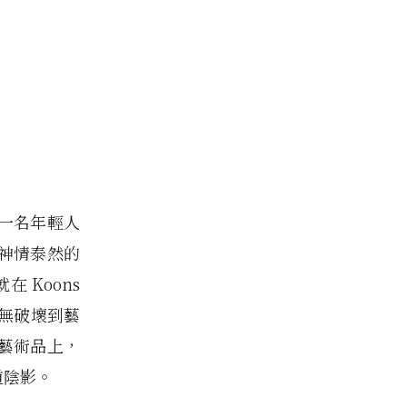
一名年輕人
神情泰然的
 Koons
並無破壞到藝
》藝術品上，
道陰影。