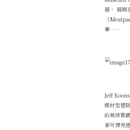
展， 展期至
（Meatp
事……
Jeff K
媒材型塑
的氣球質感
麥可傑克遜