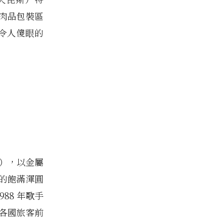
遷至肉品包裝區
一件令人傻眼的
球狗），以金屬
的飽滿渾圓
88 年歌手
多各國旅客前