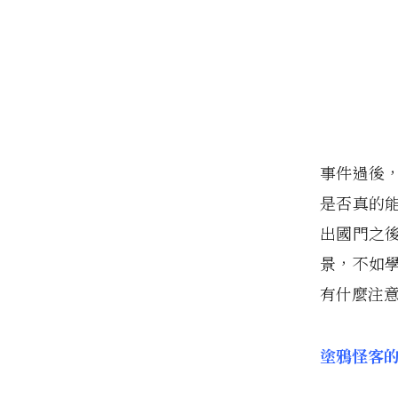
事件過後
是否真的
出國門之
景，不如
有什麼注
塗鴉怪客