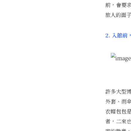
前，會要
旅人的面
2. 入館
許多大型博
外套、雨
衣帽包包
者，二來