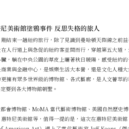
尼美術館塗鴉事件 反思失格的旅人
，剛結束一趟紐約旅行，除了見識到曼哈頓天際線之前益
走在人行道上與急促的紐約客並間而行，穿越第五大道，
心臟，躺在中央公園的草皮上曬著秋日暖陽，感受紐約的
是商業與金融中心，是娛樂生活大本營，還是文化人種大
約更擁有眾多世界級的博物館、各式藝廊，是人文薈萃的
必定要到各大博物館朝聖。
都會博物館、MoMA 當代藝術博物館、美國自然歷史
惠特尼美術館等，值得一提的是，這次在惠特尼美術館（W
 of American Art）遇上了當代藝術家 Jeff Koons