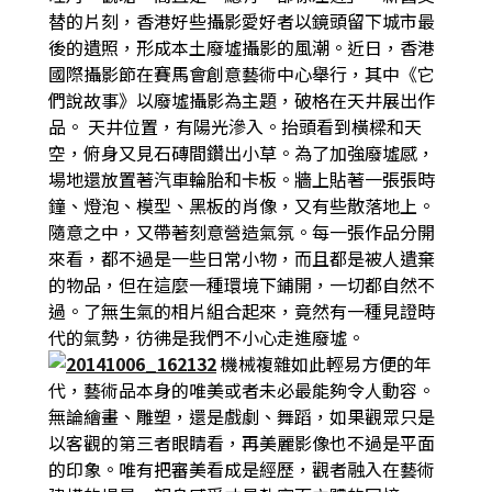
替的片刻，香港好些攝影愛好者以鏡頭留下城市最
後的遺照，形成本土廢墟攝影的風潮。近日，香港
國際攝影節在賽馬會創意藝術中心舉行，其中《它
們說故事》以廢墟攝影為主題，破格在天井展出作
品。
天井位置，有陽光滲入。抬頭看到橫樑和天
空，俯身又見石磚間鑽出小草。為了加強廢墟感，
場地還放置著汽車輪胎和卡板。牆上貼著一張張時
鐘、燈泡、模型、黑板的肖像，又有些散落地上。
隨意之中，又帶著刻意營造氣氛。每一張作品分開
來看，都不過是一些日常小物，而且都是被人遺棄
的物品，但在這麼一種環境下鋪開，一切都自然不
過。了無生氣的相片組合起來，竟然有一種見證時
代的氣勢，彷彿是我們不小心走進廢墟。
機械複雜如此輕易方便的年
代，藝術品本身的唯美或者未必最能夠令人動容。
無論繪畫、雕塑，還是戲劇、舞蹈，如果觀眾只是
以客觀的第三者眼睛看，再美麗影像也不過是平面
的印象。唯有把審美看成是經歷，觀者融入在藝術