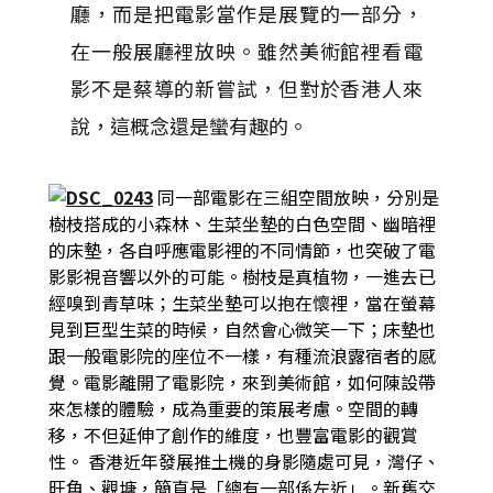
廳，而是把電影當作是展覽的一部分，
在一般展廳裡放映。雖然美術館裡看電
影不是蔡導的新嘗試，但對於香港人來
說，這概念還是蠻有趣的。
同一部電影在三組空間放映，分別是
樹枝搭成的小森林、生菜坐墊的白色空間、幽暗裡
的床墊，各自呼應電影裡的不同情節，也突破了電
影影視音響以外的可能。樹枝是真植物，一進去已
經嗅到青草味；生菜坐墊可以抱在懷裡，當在螢幕
見到巨型生菜的時候，自然會心微笑一下；床墊也
跟一般電影院的座位不一樣，有種流浪露宿者的感
覺。電影離開了電影院，來到美術館，如何陳設帶
來怎樣的體驗，成為重要的策展考慮。空間的轉
移，不但延伸了創作的維度，也豐富電影的觀賞
性。
香港近年發展推土機的身影隨處可見，灣仔、
旺角、觀塘，簡直是「總有一部係左近」。新舊交