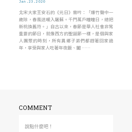
Jan.23.2020
北宋大家王安石的《元日》曾吟：「爆竹聲中一
歲除，春風送暖入屠蘇。千門萬戶瞳瞳日，總把
新桃換舊符。」自古以來，春節是華人社會非常
重要的節日，就像西方的聖誕節一樣，是個與家
人團聚的時刻，所有異鄉子弟們都趕著回家過
年，享受與家人吃著年夜飯、闔 ……
COMMENT
說點什麼吧！