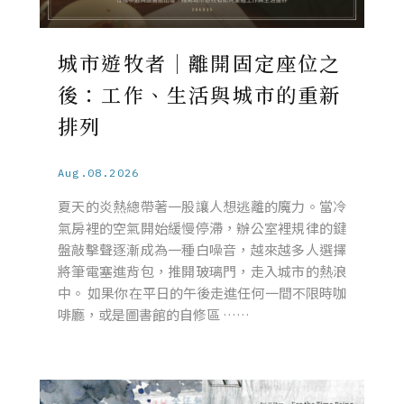
城市遊牧者｜離開固定座位之
後：工作、生活與城市的重新
排列
Aug.08.2026
夏天的炎熱總帶著一股讓人想逃離的魔力。當冷
氣房裡的空氣開始緩慢停滯，辦公室裡規律的鍵
盤敲擊聲逐漸成為一種白噪音，越來越多人選擇
將筆電塞進背包，推開玻璃門，走入城市的熱浪
中。 如果你在平日的午後走進任何一間不限時咖
啡廳，或是圖書館的自修區 ……