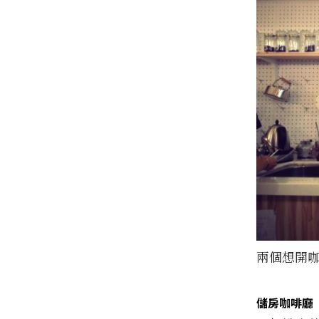
兩個想開咖
儲房咖啡廳