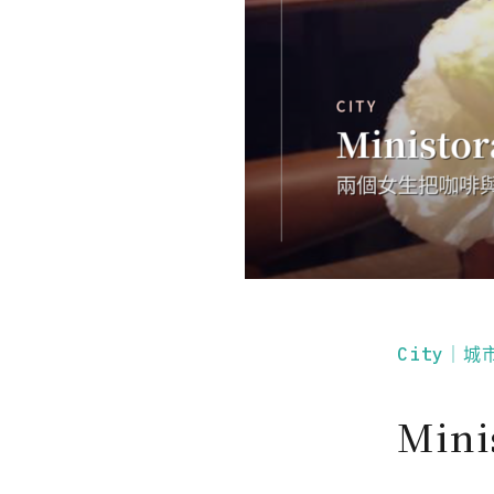
City｜城
Mini