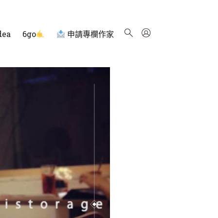
dea
6go
申請專欄作家