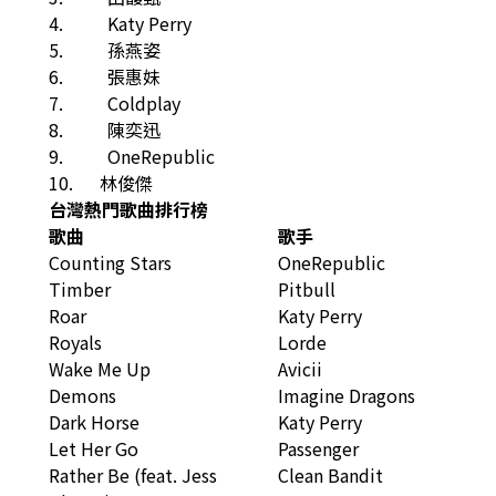
4. Katy Perry
5. 孫燕姿
6. 張惠妹
7. Coldplay
8. 陳奕迅
9. OneRepublic
10. 林俊傑
台灣熱門歌曲排行榜
歌曲
歌手
Counting Stars
OneRepublic
Timber
Pitbull
Roar
Katy Perry
Royals
Lorde
Wake Me Up
Avicii
Demons
Imagine Dragons
Dark Horse
Katy Perry
Let Her Go
Passenger
Rather Be (feat. Jess
Clean Bandit