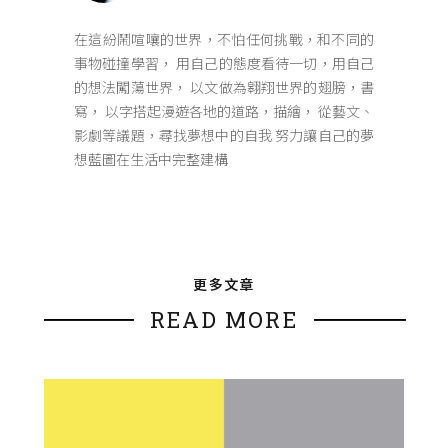
在這紛鬧喧嚷的世界，不怕任何挑戰，和不同的
事物碰撞學習， 用自己的態度看待一切，用自己
的想法闖蕩世界， 以文做為翱翔世界的翅膀，書
寫， 以字搭起漫遊各地的道路，描繪， 從藝文、
影劇等議題，尋找夢想中的自我 努力讓自己的夢
想藍圖在生活中完整建構
更多文章
READ MORE