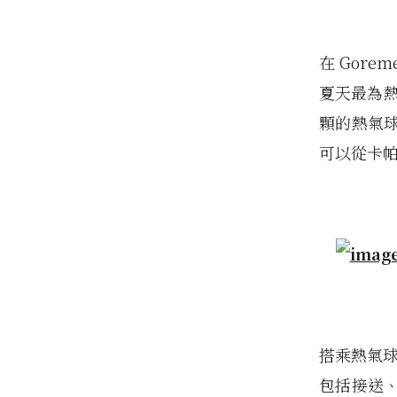
在 Gor
夏天最為熱
顆的熱氣
可以從卡
搭乘熱氣球
包括接送