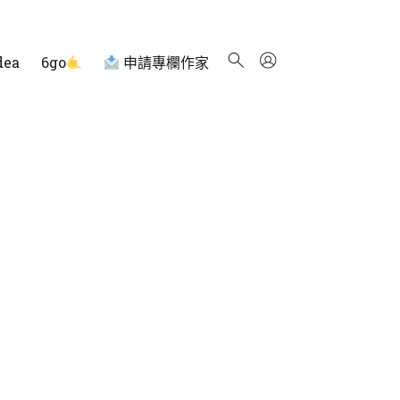
dea
6go
申請專欄作家