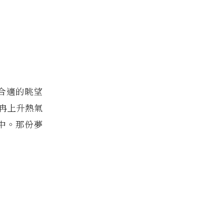
合適的眺望
冉上升熱氣
中。那份夢