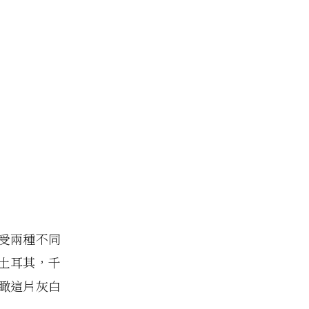
受兩種不同
土耳其，千
瞰這片灰白