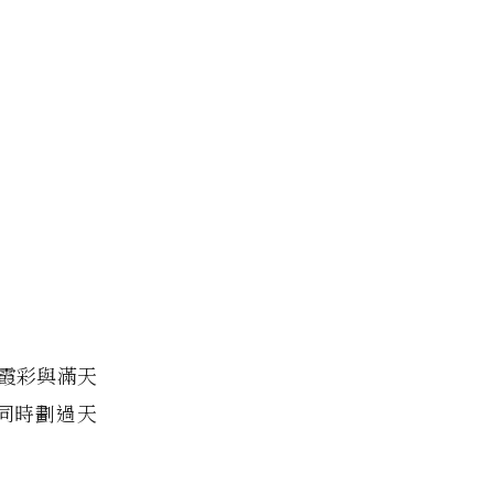
霞彩與滿天
同時劃過天