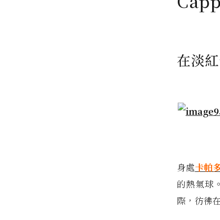
Cap
在淡紅
身處
卡帕
的熱氣球
際，彷彿