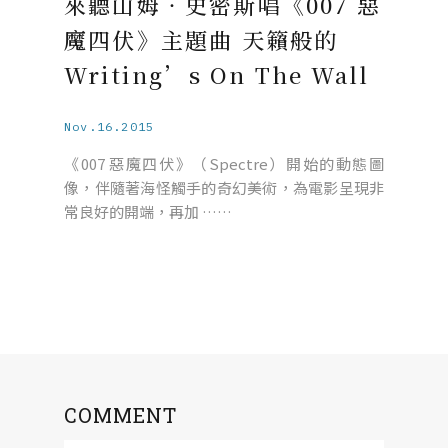
來聽山姆‧史密斯唱《007 惡
魔四伏》主題曲 天籟般的
Writing’s On The Wall
Nov.16.2015
《007 惡魔四伏》（Spectre）開始的動態圖
像，伴隨著海怪觸手的奇幻美術，為電影呈現非
常良好的開端，再加 ……
COMMENT