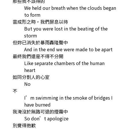
那些我不該得的
We held our breath when the clouds began
to form
雲成形之時，我們屏息以待
But you were lost in the beating of the
storm
但妳已消失於暴雨轟隆聲中
And in the end we were made to be apart
最終我們還是不得不分開
Like separate chambers of the human
heart
如同分割人的心室
No
不
I’m swimming in the smoke of bridges I
have burned
我淹沒於無路可退的煙霧中
So don’t apologize
別覺得抱歉