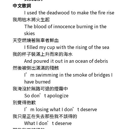
中文歌詞
I used the deadwood to make the fire rise
我用枯木將火生起
The blood of innocence burning in the
skies
天空燃燒著無辜者鮮血
I filled my cup with the rising of the sea
我的杯子裝滿上升而來的海水
And poured it out in an ocean of debris
然後被倒出滿滿的殘骸
I’m swimming in the smoke of bridges I
have burned
我淹沒於無路可退的煙霧中
So don’t apologize
別覺得抱歉
I’m losing what I don’t deserve
我只是正在失去那些我不該得的
What I don’t deserve