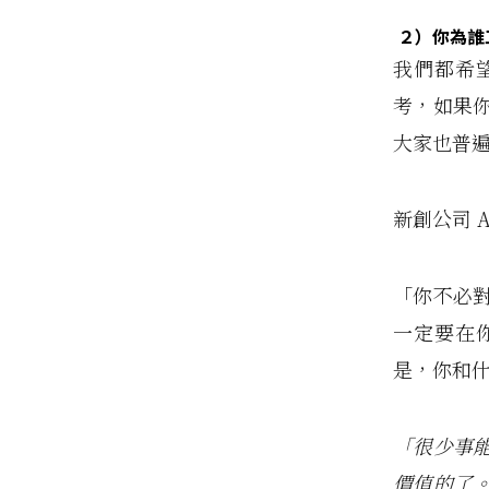
２）
你為誰
我們都希
考，如果
大家也普
新創公司 Am
「你不必
一定要在
是，你和
「很少事
價值的了