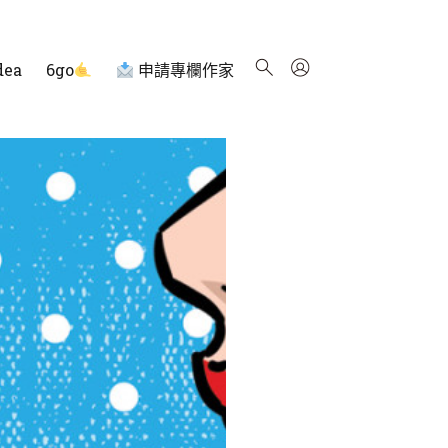
dea
6go
申請專欄作家