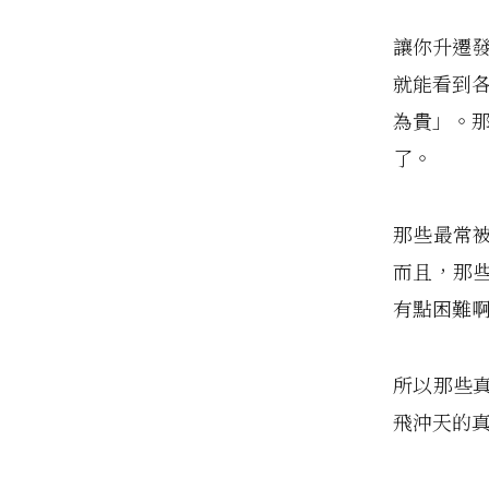
讓你升遷
就能看到
為貴」。
了。
那些最常
而且，那
有點困難
所以那些
飛沖天的