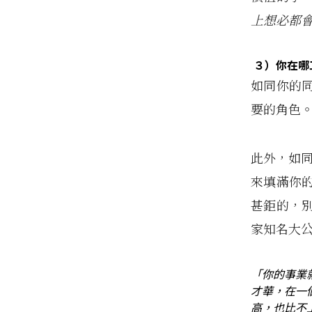
上想必都
３）
你在哪
如同你的
要的角色
此外，如同 
來填滿你
甚鉅的，
家知名大
「你的事業
才華，在一
高，也比不