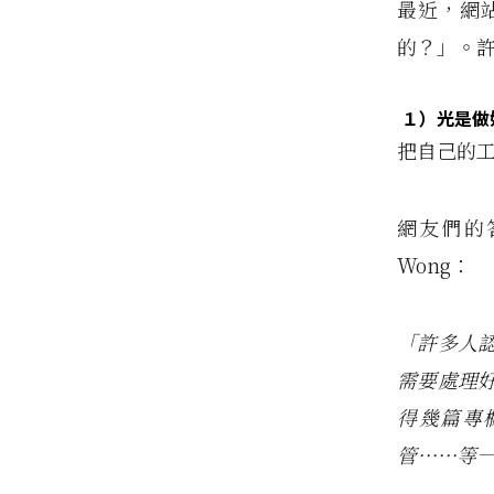
最近，網
的？」。
１）光是做
把自己的
網友們的答
Wong：
「許多人
需要處理
得幾篇專
管……等