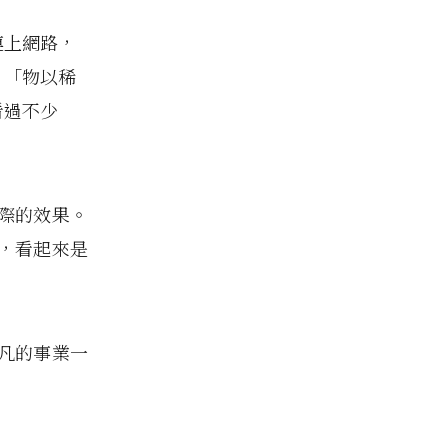
連上網路，
：「物以稀
看過不少
際的效果。
，看起來是
凡的事業一