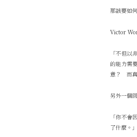
那該要如
Victor W
「不但以
的能力需
意？ 而
另外一個
「你不會
了什麼。