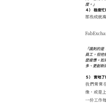
度。」
４）
極度忙
那些成就
FabExch
「諷刺的是
員工，但他
麼疲憊。如
多、更創新
５）
實地了
我們常常
像，或是上
一份工作