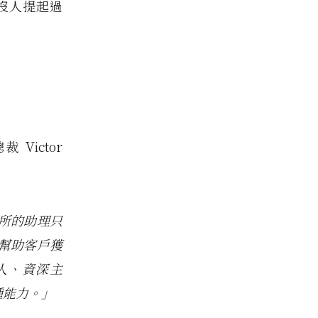
沒人提起過
Victor
所的助理只
幫助客戶獲
人、資深主
種能力。」