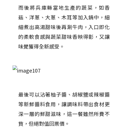
而後將兵庫縣當地生產的蔬菜，如香
菇、洋蔥、大蔥、木耳等加入鍋中，細
細煮出高湯甜味後再涮牛肉，入口即化
的柔軟食感與蔬菜甜味香映得彰，又讓
味覺獲得全新感受。
最後可以沾著柚子醬、胡椒鹽或辣椒醬
等新鮮醬料食用，讓調味料帶出食材更
深一層的鮮甜滋味，這一餐雖然所費不
貲，但絕對值回票價。