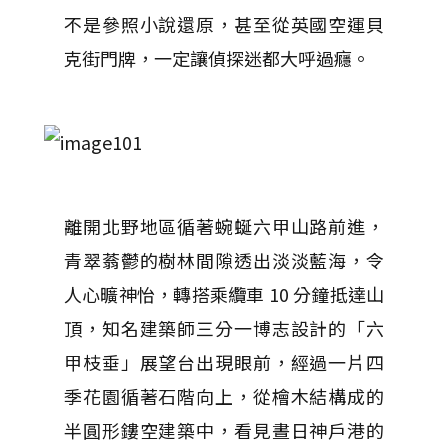
不是參照小說還原，甚至從英國空運貝
克街門牌，一定讓偵探迷都大呼過癮。
離開北野地區循著蜿蜒六甲山路前進，
青翠蓊鬱的樹林間隙透出淡淡藍海，令
人心曠神怡，轉搭乘纜車 10 分鐘抵達山
頂，知名建築師三分一博志設計的「六
甲枝垂」展望台出現眼前，經過一片四
季花園循著石階向上，從檜木結構成的
半圓形鏤空建築中，看見晝日神戶港的