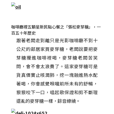
咖啡廳裡五顆星新民點心餐之「張松麥芽糖」，一
百五十年歷史
跟著老闆走到離只是光影咖啡廳不到十
公尺的鄰居家買麥芽糖，老闆說要把麥
芽糖攪進咖啡裡喝，麥芽糖老闆苦笑
問，會不會太浪費了。這家麥芽糖可是
貨真價實止咳潤肺，挖一塊融進熱水配
著喝，你會感覺喉嚨前所未有的舒暢，
狠狠咬下一口，唱起歌保證和剪不斷理
還亂的麥芽糖一樣，餘音繚繞。