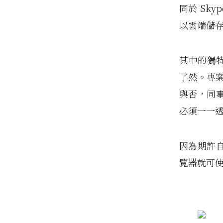
同於 Sky
以雲端儲
其中的獨特
了然。專
與否，同
必須一一透
因為期許自
覽器就可使