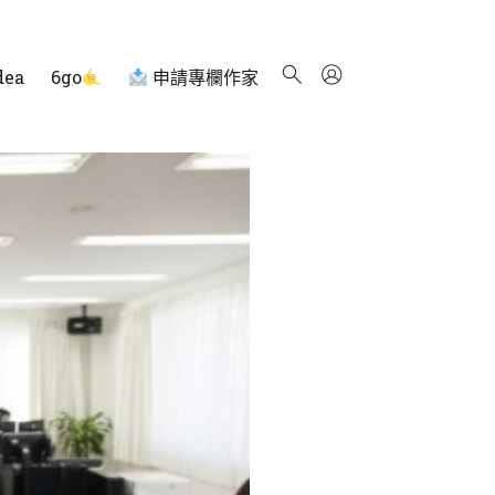
dea
6go
申請專欄作家