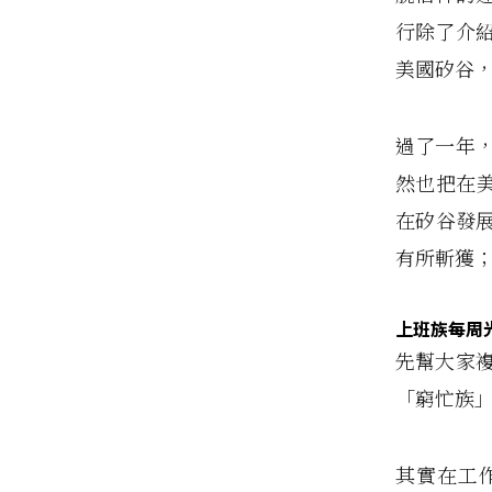
行除了介紹
美國矽谷
過了一年，
然也把在美
在矽谷發
有所斬獲；
上班族每周光是
先幫大家複
「窮忙族
其實在工