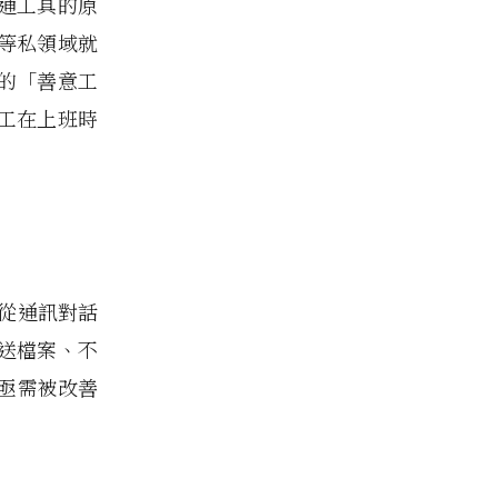
溝通工具的原
 等私領域就
的「善意工
工在上班時
得從通訊對話
送檔案、不
又亟需被改善