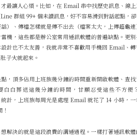
才最讓人心煩。比如，在 Email 串中找歷史訊息、線
Line 群組 99+ 個未讀訊息，好不容易滑到對話起點，
廢話）、傳檔怎樣就是傳不出去（檔案太大，上傳超龜速
會當機，這些都是辦公室常用通訊軟體的普遍缺點。更別
設計也不太友善，我就非常不喜歡用手機回 Email、
滿肚子火就起來。
缺點，頂多佔用上班族幾分鐘的時間重新開啟軟體、查找
要白白葬送這幾分鐘的時間，甘願忍受這些不方便
k 統計，
上班族每周光是處理 Email 就花了 14 小時
，一
間！
ork 想解決的就是這段浪費的溝通過程。一樣打著通訊軟