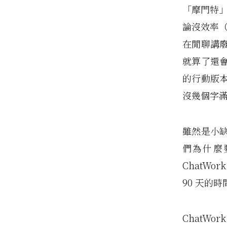
「摩門特」
論沒效率（
在閒聊講
就算了還
的行動版本
沒幾個字
雖然是小
們為什麼
ChatWor
90 天的時
ChatW