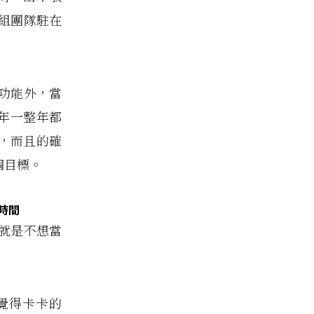
一組團隊駐在
新功能外，當
去年一整年都
，而且的確
個目標。
些時間
象就是不想當
覺得卡卡的