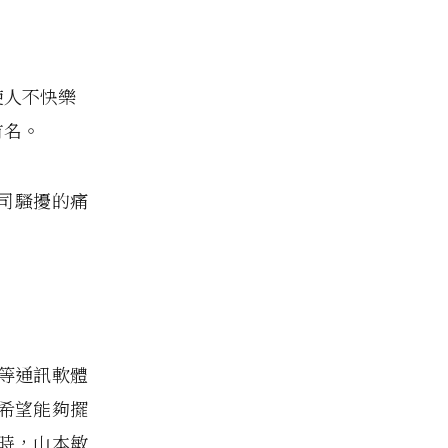
使人不快樂
有名。
上司騷擾的痛
k 等通訊軟體
希望能夠擺
時，山本敏