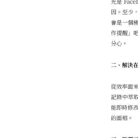
光是 Fa
因。至少，
會是一個
作提醒」
分心。
二、解決在
從效率面來
記錄中萃
能即時修改
的面相。