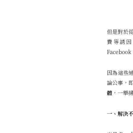
但是對於從
費等誘因
Faceboo
因為這些
論公事，即
體
，一舉
一、解決不