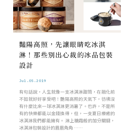
豔陽高照，先讓眼睛吃冰淇
淋！那些別出心裁的冰品包裝
設計
Jul.05.2019
有句話說，人生就像一支冰淇淋甜筒，在融化前
不如就好好享受吧！艷陽高照的天氣下，彷彿沒
有什麼比來一球冰淇淋更消暑了。也許，不是所
有的快樂都能以金錢換得，但，一支夏日療癒的
冰淇淋我們都能擁有。 淋上糖霜般的加分關鍵，
冰淇淋包裝設計的眉眉角角 ……