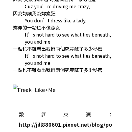
Cuz you’re driving me crazy,
因為妳讓我為妳瘋狂
You don’t dress like a lady.
妳穿的一點也不像淑女
It’s not hard to see what lies beneath,
you and me
一點也不難看出我們兩個究竟藏了多少秘密
It’s not hard to see what lies beneath,
you and me
一點也不難看出我們兩個究竟藏了多少秘密
歌詞來源：
http://jill880601.pixnet.net/blog/po