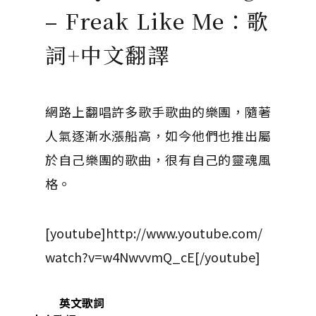
– Freak Like Me：歌
詞+中文翻譯
網路上翻唱許多歌手歌曲的樂團，隨著
人氣逐漸水漲船高，如今他們也推出屬
於自己樂團的歌曲，很有自己的靈魂風
格。
[youtube]http://www.youtube.com/
watch?v=w4NwvvmQ_cE[/youtube]
英文歌詞