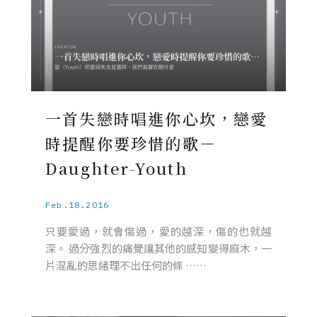
一首失戀時唱進你心坎，戀愛
時提醒你要珍惜的歌－
Daughter-Youth
Feb.18.2016
只要愛過，就會傷過，愛的越深，傷的也就越
深。 過分強烈的痛覺讓其他的感知變得麻木，一
片混亂的思緒理不出任何的條 ……