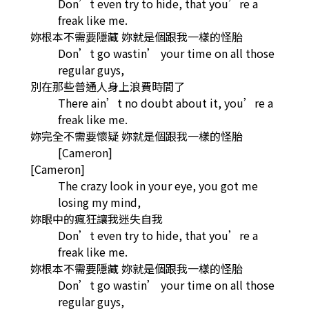
Don’t even try to hide, that you’re a
freak like me.
妳根本不需要隱藏 妳就是個跟我一樣的怪胎
Don’t go wastin’ your time on all those
regular guys,
別在那些普通人身上浪費時間了
There ain’t no doubt about it, you’re a
freak like me.
妳完全不需要懷疑 妳就是個跟我一樣的怪胎
[Cameron]
[Cameron]
The crazy look in your eye, you got me
losing my mind,
妳眼中的瘋狂讓我迷失自我
Don’t even try to hide, that you’re a
freak like me.
妳根本不需要隱藏 妳就是個跟我一樣的怪胎
Don’t go wastin’ your time on all those
regular guys,