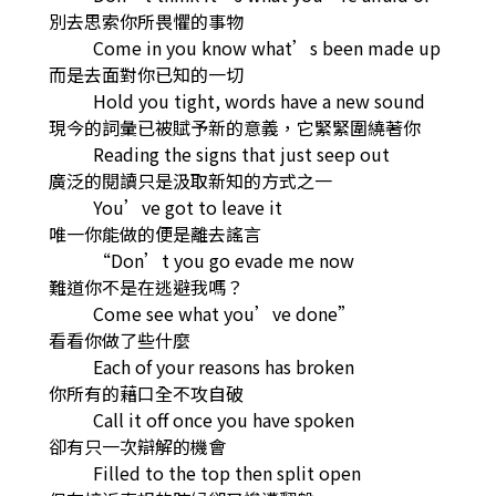
別去思索你所畏懼的事物
Come in you know what’s been made up
而是去面對你已知的一切
Hold you tight, words have a new sound
現今的詞彙已被賦予新的意義，它緊緊圍繞著你
Reading the signs that just seep out
廣泛的閱讀只是汲取新知的方式之一
You’ve got to leave it
唯一你能做的便是離去謠言
“Don’t you go evade me now
難道你不是在逃避我嗎？
Come see what you’ve done”
看看你做了些什麼
Each of your reasons has broken
你所有的藉口全不攻自破
Call it off once you have spoken
卻有只一次辯解的機會
Filled to the top then split open