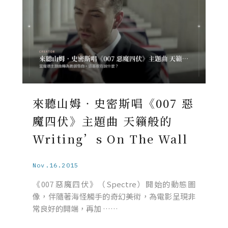
來聽山姆‧史密斯唱《007 惡
魔四伏》主題曲 天籟般的
Writing’s On The Wall
Nov.16.2015
《007 惡魔四伏》（Spectre）開始的動態圖
像，伴隨著海怪觸手的奇幻美術，為電影呈現非
常良好的開端，再加 ……