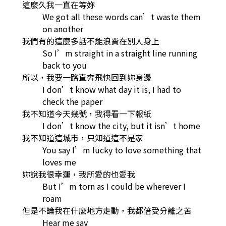
這麼久我一直在等妳
We got all these words can’t waste them
on another
我們有的這麼多話不能浪費在別人身上
So I’m straight in a straight line running
back to you
所以，我要一路直奔飛快回到妳身邊
I don’t know what day it is, I had to
check the paper
我不知道今天幾號，我得看一下報紙
I don’t know the city, but it isn’t home
我不知道這城市，只知道這不是家
You say I’m lucky to love something that
loves me
妳說我很幸運，我所愛的也愛我
But I’m torn as I could be wherever I
roam
但是不論我在什麼地方走動，我都倍受分離之苦
Hear me say