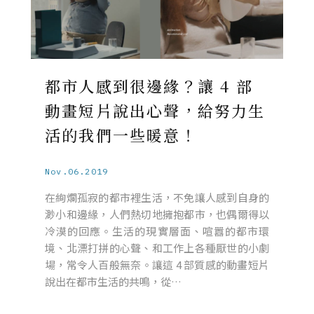
都市人感到很邊緣？讓 4 部
動畫短片說出心聲，給努力生
活的我們一些暖意！
Nov.06.2019
在絢爛孤寂的都市裡生活，不免讓人感到自身的
渺小和邊緣，人們熱切地擁抱都市，也偶爾得以
冷漠的回應。生活的現實層面、喧囂的都市環
境、北漂打拼的心聲、和工作上各種厭世的小劇
場，常令人百般無奈。讓這 4 部質感的動畫短片
說出在都市生活的共鳴，從…