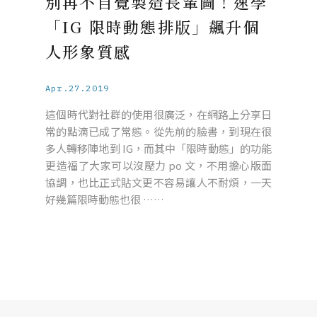
別再不自覺製造長輩圖！速學
「IG 限時動態排版」飆升個
人形象質感
Apr.27.2019
這個時代對社群的使用很廣泛，在網路上分享日
常的點滴已成了常態。從先前的臉書，到現在很
多人轉移陣地到 IG，而其中「限時動態」的功能
更造福了大家可以沒壓力 po 文，不用擔心版面
協調，也比正式貼文更不容易讓人不耐煩，一天
好幾篇限時動態也很 ……