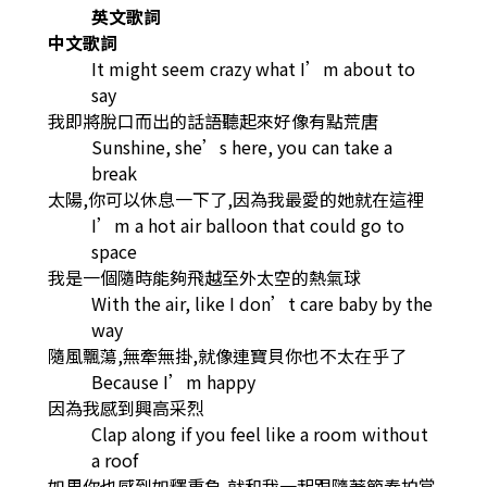
英文歌詞
中文歌詞
It might seem crazy what I’m about to
say
我即將脫口而出的話語聽起來好像有點荒唐
Sunshine, she’s here, you can take a
break
太陽,你可以休息一下了,因為我最愛的她就在這裡
I’m a hot air balloon that could go to
space
我是一個隨時能夠飛越至外太空的熱氣球
With the air, like I don’t care baby by the
way
隨風飄蕩,無牽無掛,就像連寶貝你也不太在乎了
Because I’m happy
因為我感到興高采烈
Clap along if you feel like a room without
a roof
如果你也感到如釋重負,就和我一起跟隨著節奏拍掌