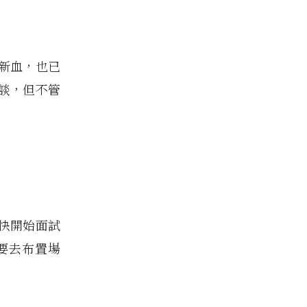
招募新血，也已
談，但不管
快開始面試
要去布置場