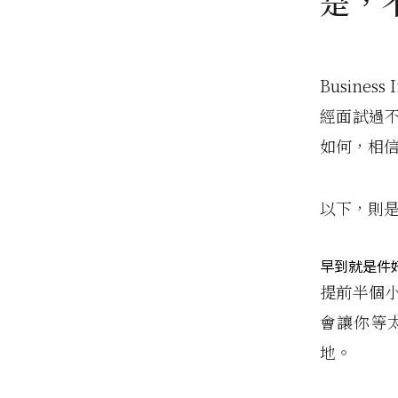
是，
Busine
經面試過
如何，相
以下，則
早到就是件
提前半個
會讓你等
地。