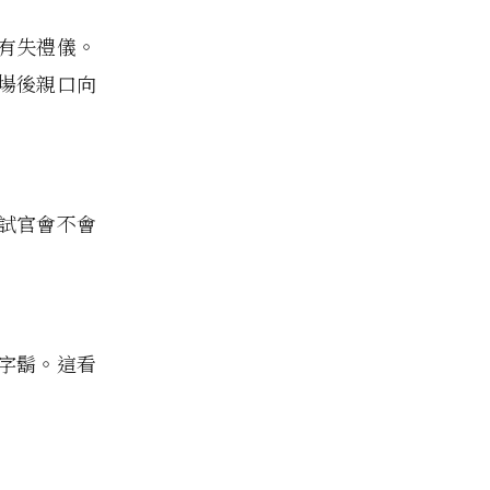
有失禮儀。
場後親口向
試官會不會
字鬍。這看