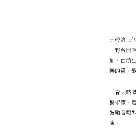
比較這三
「野台開唱
加，由演
樂的質、
「春天吶
藝術家、
鼓勵各類
演。