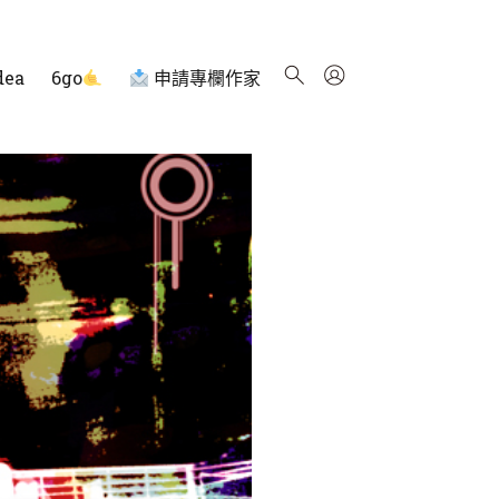
dea
6go
申請專欄作家