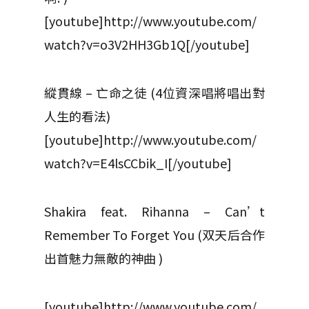
[youtube]http://www.youtube.com/
watch?v=o3V2HH3Gb1Q[/youtube]
縱貫線 – 亡命之徒 (4位資深唱將唱出對
人生的看法)
[youtube]http://www.youtube.com/
watch?v=E4lsCCbik_I[/youtube]
Shakira feat. Rihanna – Can’t
Remember To Forget You (双天后合作
出首魅力無敵的神曲 )
[youtube]http://www.youtube.com/