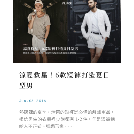
涼夏救星！6款短褲打造夏日
型男
Jun.03.2016
熱辣辣的夏季，清爽的短褲是必備的解熱單品，
相信男生的衣櫃裡少說都有 1-2 件，但是短褲總
給人不正式、邋遢形象 ……