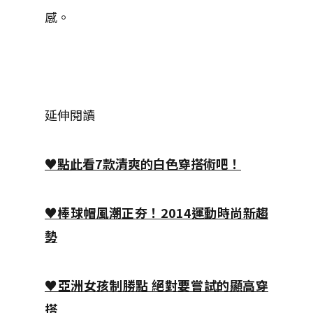
感。
延伸閱讀
♥點此看7款清爽的白色穿搭術吧！
♥棒球帽風潮正夯！2014運動時尚新趨
勢
♥亞洲女孩制勝點 絕對要嘗試的顯高穿
搭