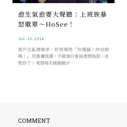
愈生氣愈要大聲聽：上班族暴
怒歌單～HoSee！
Jun.13.2014
客戶又亂開需求，好想罵他「你豬腦！你白痴
嗎！」 同事欉我康，不做事只會拍老闆馬屁，去
死好了！ 老闆每天睡飽飽才 ……
COMMENT