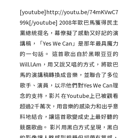
[youtube]http://youtu.be/74mKVwC7
99k[/youtube] 2008年歐巴馬獲得民主
黨總統提名，幕僚擬了感動又好記的演
講稿，「Yes We Can」是那年最具魔力
的一句話。 這首歌出自於黑眼豆豆的
Will.l.Am，用又說又唱的方式，將歐巴
馬的演講稿轉換成音樂，並聯合了多位
歌手、演員，以示他們對Yes We Can理
念的支持，影片在Youtube上已被觀看
超過2千萬次，用音樂的感染力和出乎意
料地結合，讓這首歌變成史上最好聽的
競選歌曲。 影片用黑白方式呈現，黑白
的影像讓人略感到粗糙但卻帶有質感，