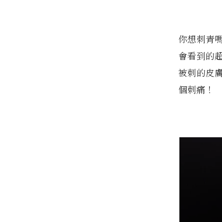
你想刺青
會看到的
被刺的皮
個刺痛！