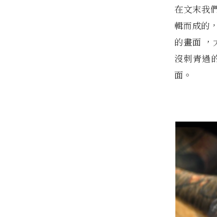
在文末我們
輯而成的
的畫面 ，
沒刺青過
面。