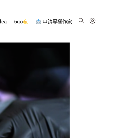
dea
6go
申請專欄作家