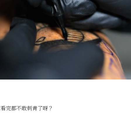
家看完都不敢刺青了呀？