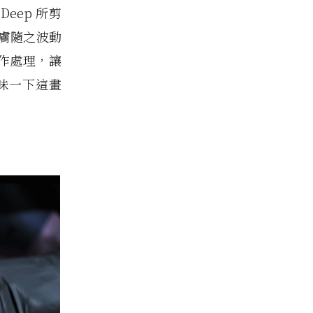
eep
所剪
膚隨之波動
作處理，讓
味一下這畫