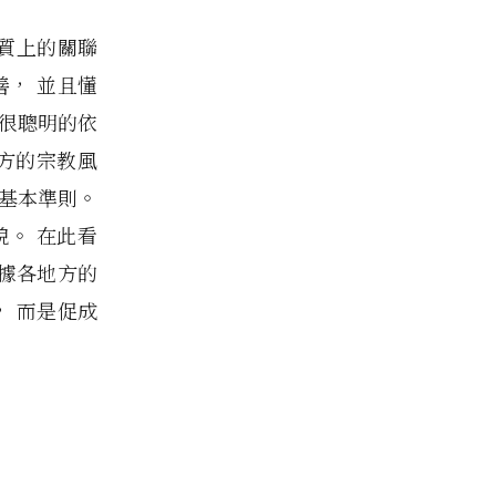
本質上的關聯
善， 並且懂
祂很聰明的依
方的宗教風
的基本準則。
。 在此看
依據各地方的
， 而是促成