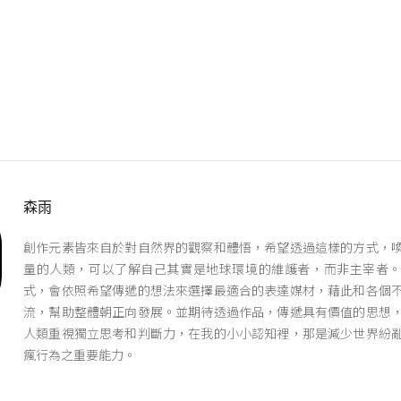
森雨
創作元素皆來自於對自然界的觀察和體悟，希望透過這樣的方式，
量的人類，可以了解自己其實是地球環境的維護者，而非主宰者
式，會依照希望傳遞的想法來選擇最適合的表達媒材，藉此和各個
流，幫助整體朝正向發展。並期待透過作品，傳遞具有價值的思想
人類重視獨立思考和判斷力，在我的小小認知裡，那是減少世界紛
瘋行為之重要能力。