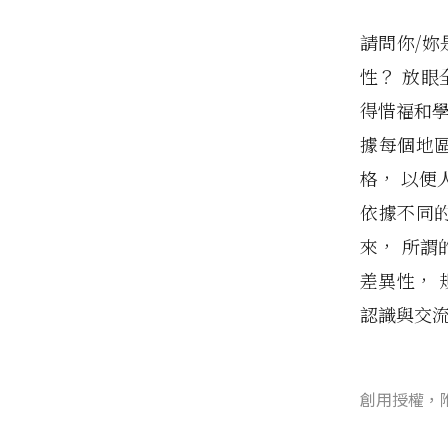
請問你/妳
性？ 放眼
得惜福和學
據每個地
格， 以便
依據不同
來， 所謂
差異性， 
認識與交
創用授權，