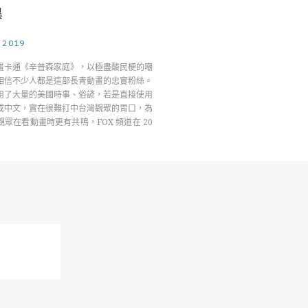
異
.2019
畫卡通《辛普森家庭》，以極盡酸民梗的嘲
相信不少人都是這部長青動畫的忠實粉絲。
用了大量的美國時事、俗諺，若是直接使用
成中文，實在很難打中台灣觀眾的胃口，為
眾在看動畫時更有共鳴，FOX 頻道在 20