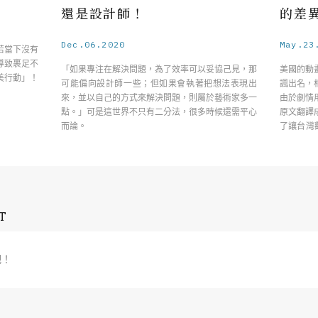
還是設計師！
的差
Dec.06.2020
May.23
若當下沒有
導致裹足不
「如果專注在解決問題，為了效率可以妥協己見，那
美國的動
美行動」！
可能偏向設計師一些；但如果會執著把想法表現出
諷出名，
來，並以自己的方式來解決問題，則屬於藝術家多一
由於劇情
點。」可是這世界不只有二分法，很多時候還需平心
原文翻譯
而論。
了讓台灣觀
……
T
吧！