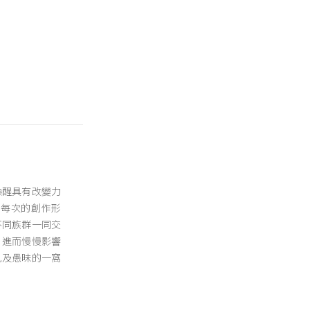
喚醒具有改變力
。每次的創作形
不同族群一同交
，進而慢慢影響
亂及愚昧的一窩