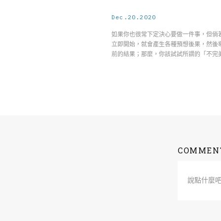
Dec.20.2020
如果你也很常下定決心要做一件事，但倘
立即開始，就會產生各種預想後果，然後
前的結果；那麼，你該試試所謂的「不完
COMMEN
說點什麼