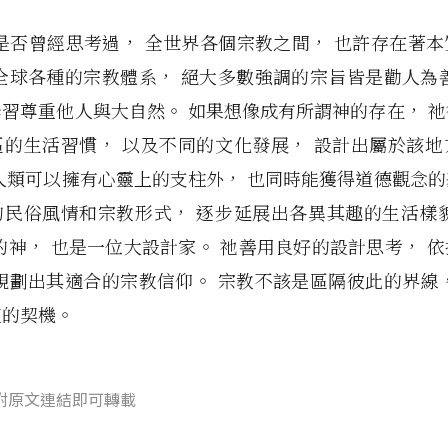
是否曾經思考過， 全世界各個宗教之間， 也許存在著
全球各種的宗教體系， 絕大多數強調的宗旨皆是勸人為
習尊重他人與大自然。 如果想像成有所謂神的存在， 
區的生活習慣， 以及不同的文化發展， 設計出屬於該地
人類可以擁有心靈上的支柱外， 也同時能獲得道德觀念
的民俗風情和宗教形式， 逐步延展出各異其趣的生活樣貌
的神， 也是一位大設計家。 祂善用良好的設計思考， 
規劃出其適合的宗教信仰。 宗教不該是區隔彼此的界線
流的契機。
附原文連結即可轉載