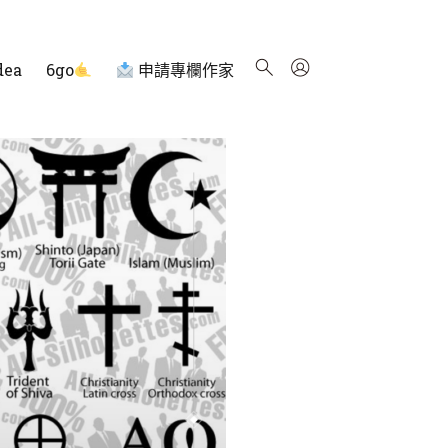
dea
6go
申請專欄作家