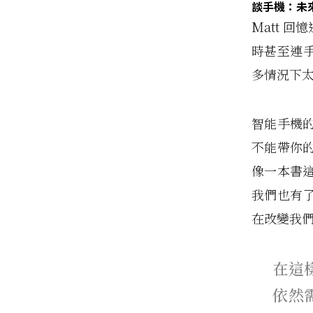
談手機：未
Matt 
時甚至連手
多情況下
智能手機
不能帶你
像一本書
我們也有
在改變我
在這
依然