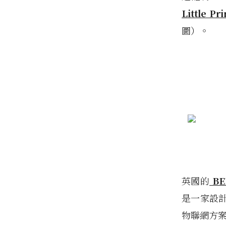
Little Pr
圖）。
英國的
BE
是一家設
物聯網方