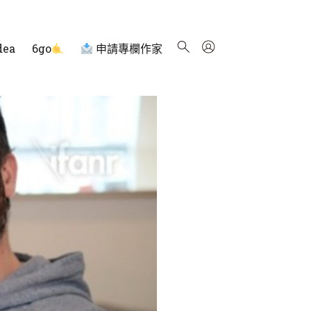
dea
6go
申請專欄作家