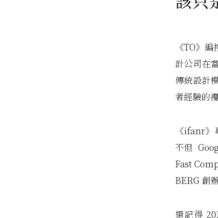
該只
《TO》
計公司在
傳統設計
者經驗的
《ifan
不但 Goo
Fast C
BERG 創
還記得 2