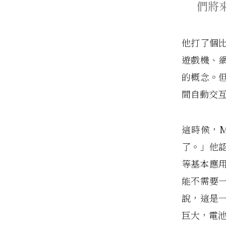
們將
他打了個
遊戲機、
的概念。
間自動交
這時候，M
了。」他
等基本應
能不需要
說，這是
巨大，電