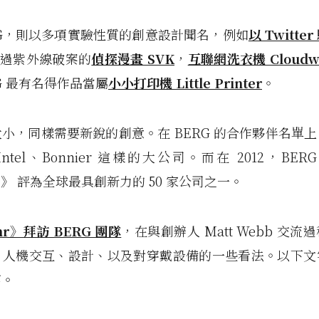
RG，則以多項實驗性質的創意設計聞名，
例如
以 Twitt
過紫外線破案的
偵探漫畫 SVK
，
互聯網洗衣機 Cloudw
RG 最有名得作品當屬
小小打印機 Little Printer
。
大小，同樣需要新銳的創意。
在 BERG 的合作夥伴名單
、Intel、Bonnier 這樣的大公司。
而在 2012，BERG 
y 》 評為全球最具創新力的 50 家公司之一。
nr》拜訪 BERG 團隊
，在與創辦人 Matt Webb 交
、人機交互、設計、以及對穿戴設備的一些看法。以下文
寫。