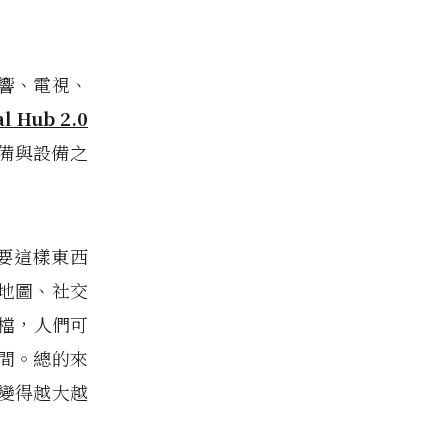
響、電視、
al Hub 2.0
備與設備之
需要這樣東西
地圖、社交
文檔，人們可
間。
總的來
變得越大越