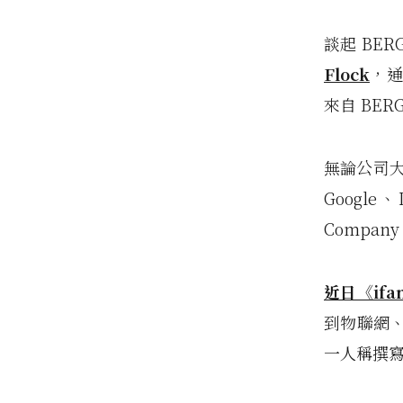
談起 BE
Flock
，通
來自 BE
無論公司
Google
Compan
近日《ifa
到物聯網
一人稱撰