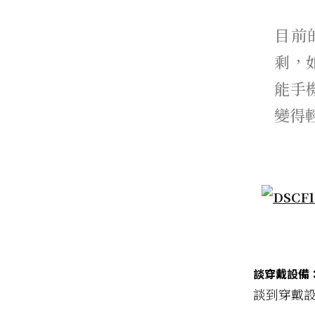
目前
剩，
能手
變得
談穿戴設備
談到穿戴設