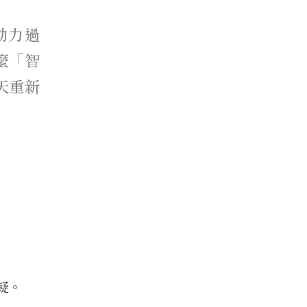
動力過
麼「智
天重新
疑。