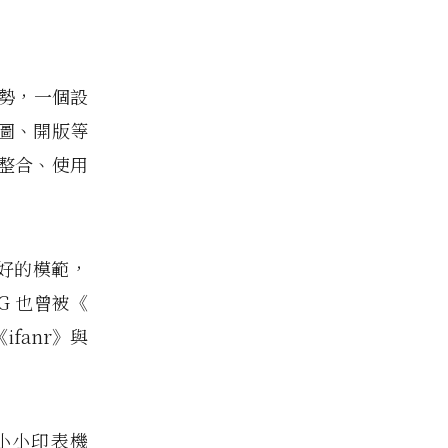
勢，一個設
圖、開版等
整合、使用
最好的模範，
RG 也曾被《
ifanr》與
的小小印表機