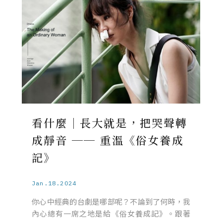
看什麼｜長大就是，把哭聲轉
成靜音 ── 重溫《俗女養成
記》
Jan.18.2024
你心中經典的台劇是哪部呢？不論到了何時，我
內心總有一席之地是給《俗女養成記》。跟著