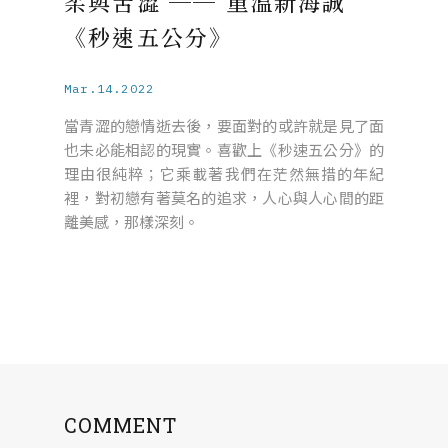
柔與苦澀 ── 重溫新海誠
《秒速五公分》
Mar.14.2022
當青澀的戀情逝去後，要面對的或許就是見了面
也未必能相認的現實。喜歡上《秒速五公分》的
理由很純粹；它乘載著我們在茫然無措的年紀
裡，對初戀有著莫名的追求，人心與人心間的距
離美感，那樣深刻。
COMMENT