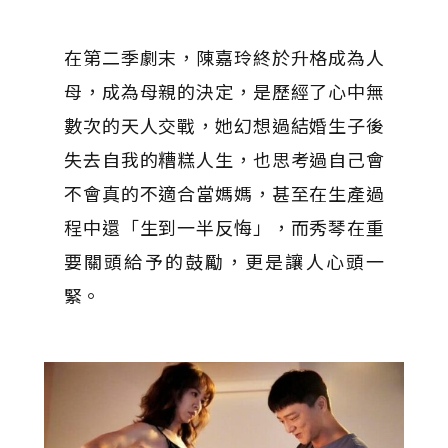
在第二季劇末，陳嘉玲終於升格成為人
母，成為母親的決定，是歷經了心中無
數次的天人交戰，她幻想過結婚生子後
失去自我的糟糕人生，也思考過自己會
不會真的不適合當媽媽，甚至在生產過
程中還「生到一半反悔」，而秀琴在重
要關頭給予的鼓勵，更是讓人心頭一
緊。