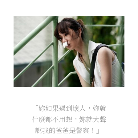
「妳如果遇到壞人，妳就
什麼都不用想，妳就大聲
說我的爸爸是警察！」