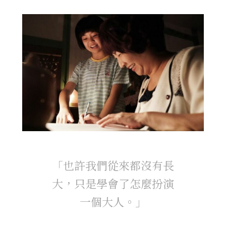
「也許我們從來都沒有長
大，只是學會了怎麼扮演
一個大人。」