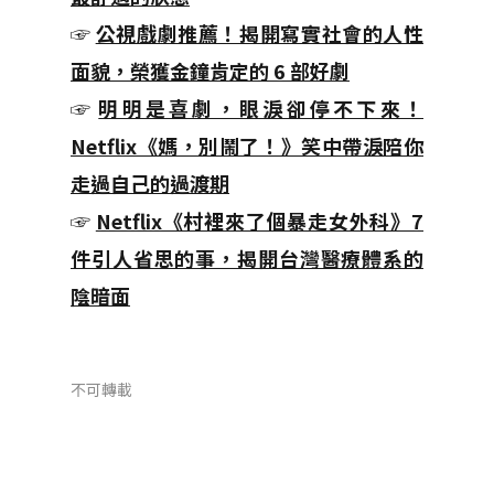
☞
公視戲劇推薦！揭開寫實社會的人性
面貌，榮獲金鐘肯定的 6 部好劇
☞
明明是喜劇，眼淚卻停不下來！
Netflix《媽，別鬧了！》笑中帶淚陪你
走過自己的過渡期
☞
Netflix《村裡來了個暴走女外科》7
件引人省思的事，揭開台灣醫療體系的
陰暗面
不可轉載