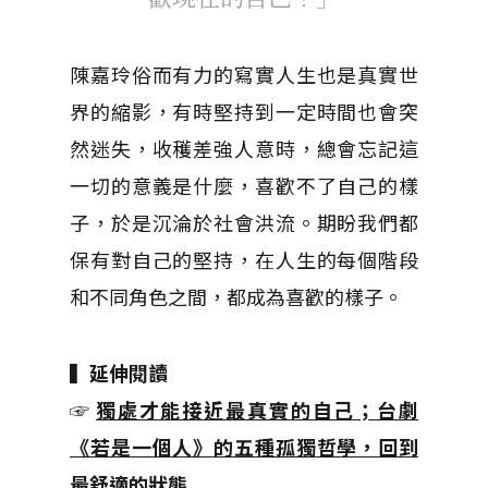
陳嘉玲俗而有力的寫實人生也是真實世
界的縮影，有時堅持到一定時間也會突
然迷失，收穫差強人意時，總會忘記這
一切的意義是什麼，喜歡不了自己的樣
子，於是沉淪於社會洪流。期盼我們都
保有對自己的堅持，在人生的每個階段
和不同角色之間，都成為喜歡的樣子。
▍延伸閱讀
☞
獨處才能接近最真實的自己；台劇
《若是一個人》的五種孤獨哲學，回到
最舒適的狀態