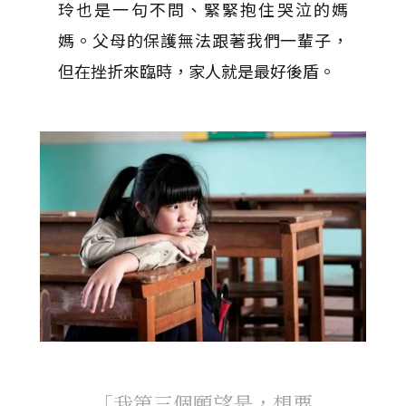
玲也是一句不問、緊緊抱住哭泣的媽
媽。父母的保護無法跟著我們一輩子，
但在挫折來臨時，家人就是最好後盾。
「我第三個願望是，想要