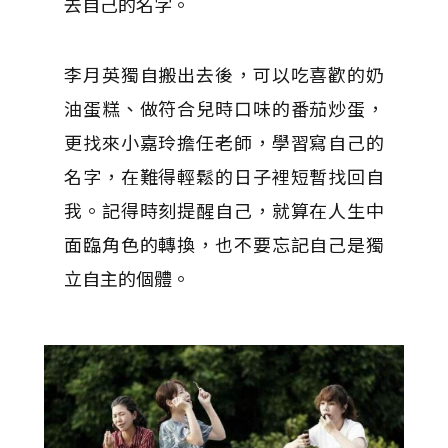
去自己的名字。
李月英獨自搬出去後，可以吃喜歡的奶
油蛋糕、做符合兒時口味的番茄炒蛋，
更找來小嘉玲擔任老師，學習寫自己的
名字，在難得輕鬆的日子裡短暫找回自
我。記得時刻提醒自己，就算在人生中
面臨角色的轉換，也不要忘記自己是獨
立自主的個體。