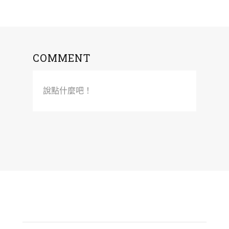
COMMENT
說點什麼吧！