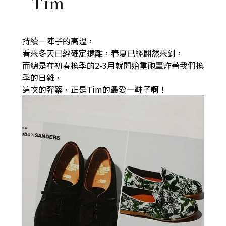
Tim
持續一陣子的高溫，
看來冬天已經確定遠離，春夏已經翩然來到，
而總是在初春換季的2-3月就開始重砲轟炸著我們換
季的日雜，
這次的彈藥，正是Tim的最愛—鞋子啊！