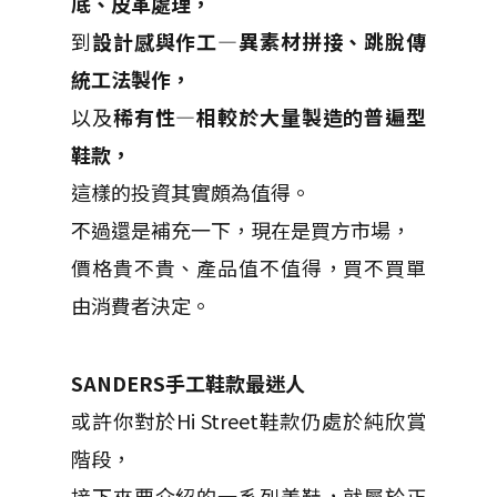
底、皮革處理，
到
設計感與作工—異素材拼接、跳脫傳
統工法製作，
以及
稀有性—相較於大量製造的普遍型
鞋款，
這樣的投資其實頗為值得。
不過還是補充一下，現在是買方市場，
價格貴不貴、產品值不值得，買不買單
由消費者決定。
SANDERS手工鞋款最迷人
或許你對於Hi Street鞋款仍處於純欣賞
階段，
接下來要介紹的一系列美鞋，就屬於正