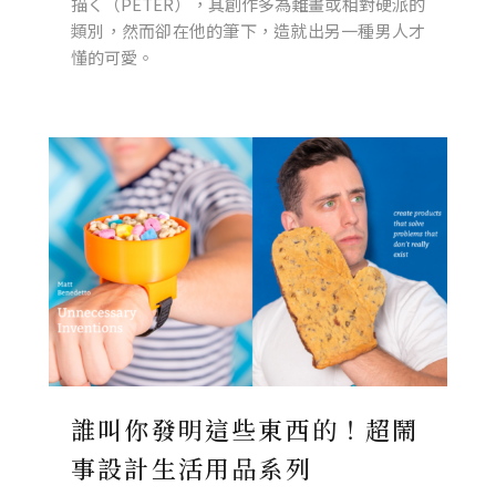
描く（PETER），其創作多為難畫或相對硬派的
類別，然而卻在他的筆下，造就出另一種男人才
懂的可愛。
誰叫你發明這些東西的！超鬧
事設計生活用品系列