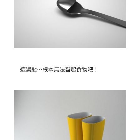
這湯匙…根本無法舀起食物吧！