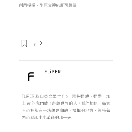
創用授權，附原文連結即可轉載
FLiPER
FLiPER 取自英文單字 flip，意指翻轉、翻動，加
上 er 的我們成了翻轉世界的人。我們相信，每個
人心裡都有一塊想要翻轉、撞擊的地方，等待著
內心發起小小革命的那一天。