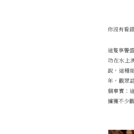
你沒有看
這隻享譽盛名
功在水上滑
說，這種
年，觀眾認
個事實：
擄獲不少