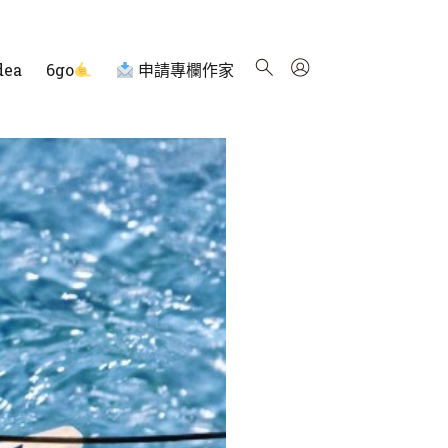
dea
6go
申請專欄作家