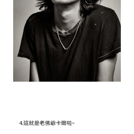
4.這就是老佛爺卡爾啦~