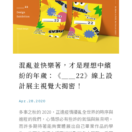
混亂並快樂著，才是理想中繽
紛的年歲：《＿＿22》線上設
計展主視覺大揭密！
Apr.28.2020
多事之秋的 2020，正逢疫情擾亂全世界的時序與
進程的我們，心情想必有些許的氣惱與無奈吧。
而許多期待著能夠實體展出自己畢業作品的學