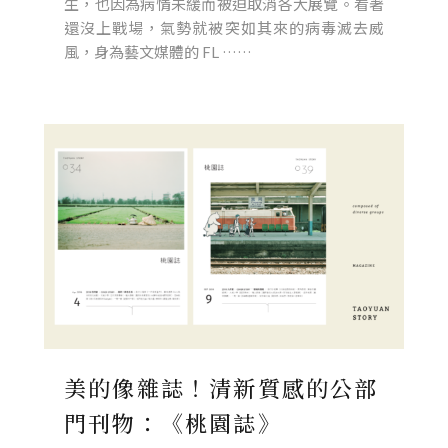
生，也因為病情未緩而被迫取消各大展覽。看著
還沒上戰場，氣勢就被突如其來的病毒滅去威
風，身為藝文媒體的 FL ……
美的像雜誌！清新質感的公部
門刊物：《桃園誌》