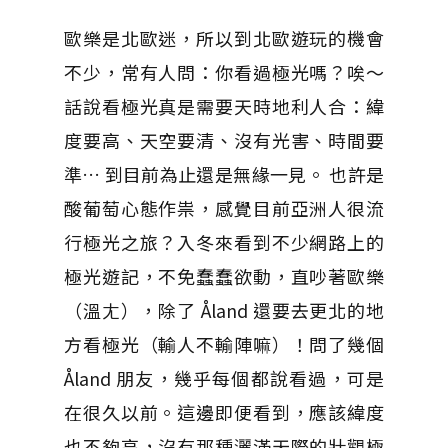
歐樂是北歐迷，所以到北歐遊玩的機會
不少，常有人問：你看過極光嗎？唉～
話說看極光真是需要天時地利人合：緯
度要高、天空要清、沒有光害、時間要
準… 到目前為止還是無緣一見。 也許是
酸葡萄心態作祟，感覺目前亞洲人很流
行極光之旅？入冬來看到不少網路上的
極光遊記，不免蠢蠢欲動，直吵著歐樂
（溫ㄤ），除了 Åland 還要去更北的地
方看極光（輸人不輸陣嘛）！問了幾個
Åland 朋友，幾乎每個都說看過，可是
在很久以前。這邊即便看到，應該緯度
也不夠高，沒有那種灑滿天際的壯觀極