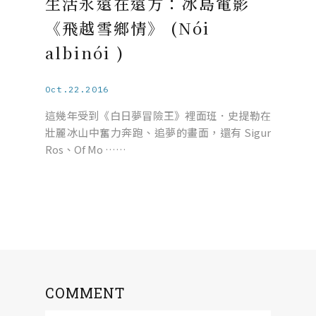
生活永遠在遠方：冰島電影
《飛越雪鄉情》 (Nói
albinói )
Oct.22.2016
這幾年受到《白日夢冒險王》裡面班．史提勒在
壯麗冰山中奮力奔跑、追夢的畫面，還有 Sigur
Ros、Of Mo ……
COMMENT